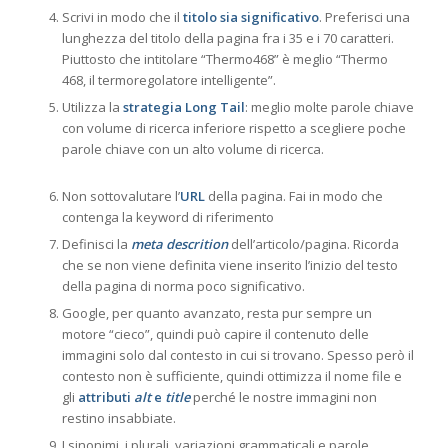
Scrivi in modo che il
titolo sia significativo
. Preferisci una
lunghezza del titolo della pagina fra i 35 e i 70 caratteri.
Piuttosto che intitolare “Thermo468” è meglio “Thermo
468, il termoregolatore intelligente”.
Utilizza la
strategia Long Tail
: meglio molte parole chiave
con volume di ricerca inferiore rispetto a scegliere poche
parole chiave con un alto volume di ricerca.
Non sottovalutare l’
URL
della pagina. Fai in modo che
contenga la keyword di riferimento
Definisci la
meta descrition
dell’articolo/pagina. Ricorda
che se non viene definita viene inserito l’inizio del testo
della pagina di norma poco significativo.
Google, per quanto avanzato, resta pur sempre un
motore “cieco”, quindi può capire il contenuto delle
immagini solo dal contesto in cui si trovano. Spesso però il
contesto non è sufficiente, quindi ottimizza il nome file e
gli
attributi
alt
e
title
perché le nostre immagini non
restino insabbiate.
I sinonimi, i plurali, variazioni grammaticali e parole