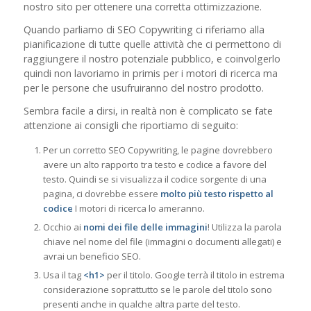
nostro sito per ottenere una corretta ottimizzazione.
Quando parliamo di SEO Copywriting ci riferiamo alla
pianificazione di tutte quelle attività che ci permettono di
raggiungere il nostro potenziale pubblico, e coinvolgerlo
quindi non lavoriamo in primis per i motori di ricerca ma
per le persone che usufruiranno del nostro prodotto.
Sembra facile a dirsi, in realtà non è complicato se fate
attenzione ai consigli che riportiamo di seguito:
Per un corretto SEO Copywriting, le pagine dovrebbero
avere un alto rapporto tra testo e codice a favore del
testo. Quindi se si visualizza il codice sorgente di una
pagina, ci dovrebbe essere
molto più testo rispetto al
codice
I motori di ricerca lo ameranno.
Occhio ai
nomi dei file delle immagini
! Utilizza la parola
chiave nel nome del file (immagini o documenti allegati) e
avrai un beneficio SEO.
Usa il tag
<h1>
per il titolo. Google terrà il titolo in estrema
considerazione soprattutto se le parole del titolo sono
presenti anche in qualche altra parte del testo.